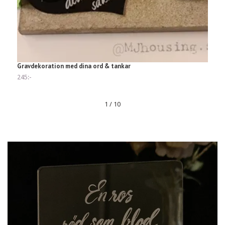
Gravdekoration med dina ord & tankar
S
245:-
3
1
/
10