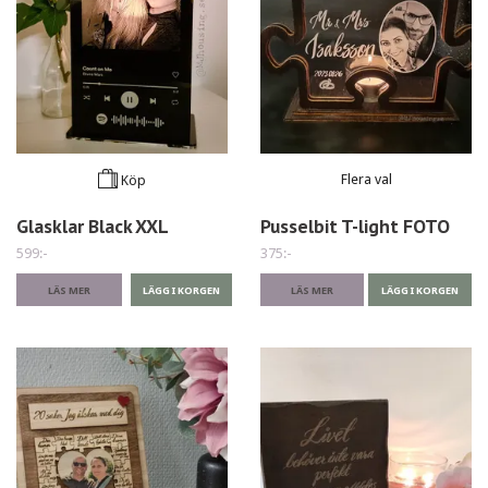
Flera val
Köp
Glasklar Black XXL
Pusselbit T-light FOTO
599:-
375:-
LÄS MER
LÄS MER
LÄGG I KORGEN