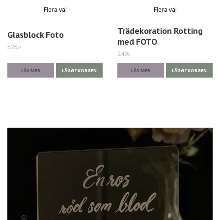
Flera val
Flera val
Trädekoration Rotting
Glasblock Foto
med FOTO
525:-
249:-
LÄS MER
LÄGG I KORGEN
LÄS MER
LÄGG I KORGEN