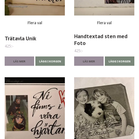
Flera val
Flera val
Handtextad sten med
Trätavla Unik
Foto
425:-
425:-
LÄS MER
LÄGG I KORGEN
LÄS MER
LÄGG I KORGEN