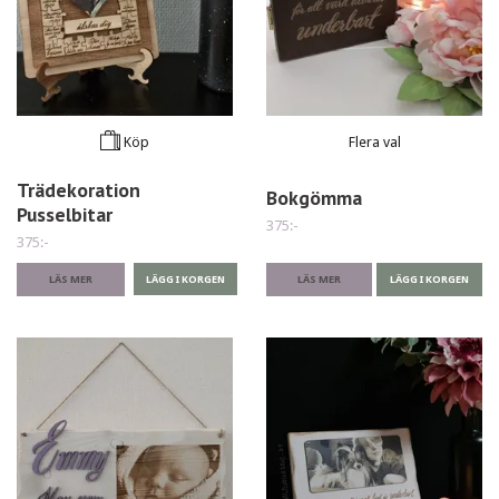
Flera val
Köp
Trädekoration
Bokgömma
Pusselbitar
375:-
375:-
LÄS MER
LÄGG I KORGEN
LÄS MER