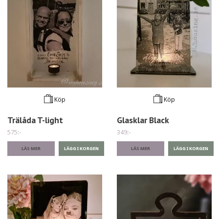
Köp
Köp
Trälåda T-light
Glasklar Black
575:-
349:-
LÄS MER
LÄS MER