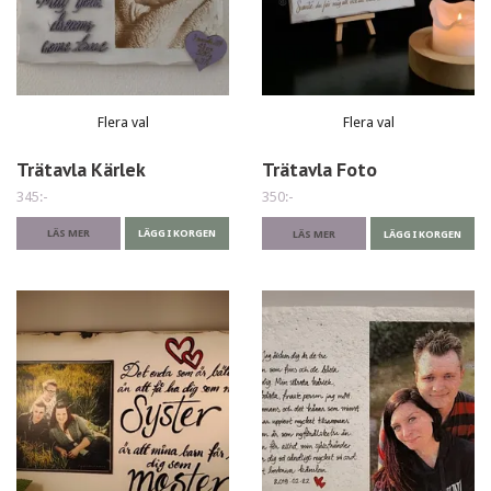
Flera val
Flera val
Trätavla Kärlek
Trätavla Foto
345:-
350:-
LÄS MER
LÄGG I KORGEN
LÄS MER
LÄGG I KORGEN