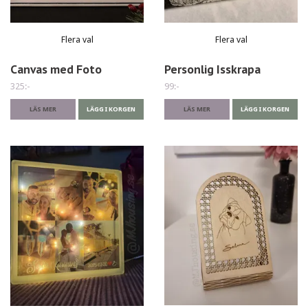
Flera val
Flera val
Canvas med Foto
Personlig Isskrapa
325:-
99:-
LÄS MER
LÄGG I KORGEN
LÄS MER
LÄGG I KORGEN