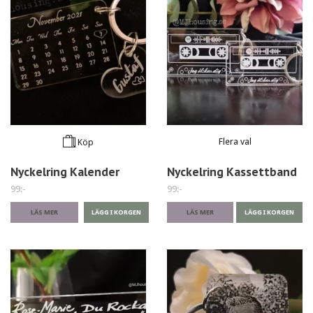
Flera val
Köp
Nyckelring Kalender
Nyckelring Kassettband
99:-
99:-
LÄS MER
LÄS MER
LÄGG I KORGEN