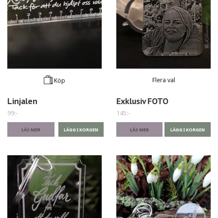
Flera val
Köp
Linjalen
Exklusiv FOTO
99:-
145:-
LÄS MER
LÄS MER
LÄGG I KORGEN