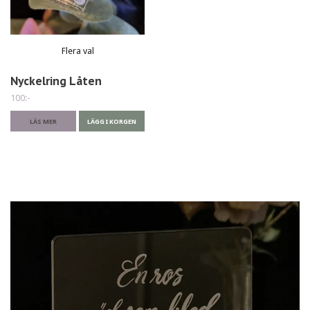
Flera val
Nyckelring Låten
100:-
LÄS MER
LÄGG I KORGEN