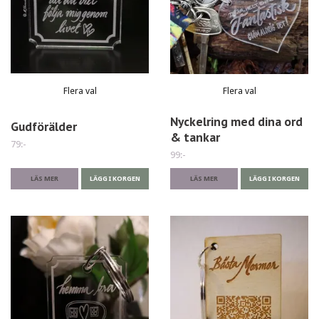
Flera val
Flera val
Nyckelring med dina ord
Gudförälder
& tankar
79:-
99:-
LÄS MER
LÄGG I KORGEN
LÄS MER
LÄGG I KORGEN