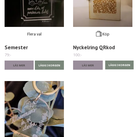
Flera val
Köp
Semester
Nyckelring QRkod
79:-
100:-
LÄS MER
LÄGG I KORGEN
LÄS MER