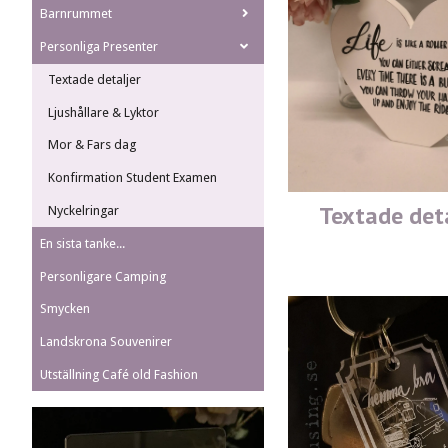
Barnrummet
Personliga Presenter
Textade detaljer
Ljushållare & Lyktor
Mor & Fars dag
Konfirmation Student Examen
Textade deta
Nyckelringar
En sista tanke...
Personligare Camping
Smycken
Landskrona Souvenirer
Utställning Café old Fashion