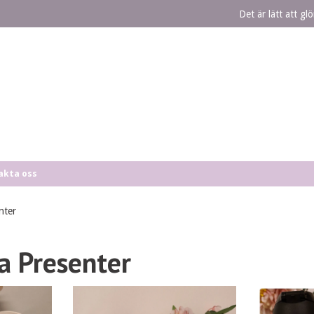
Det är lätt att g
akta oss
nter
a Presenter