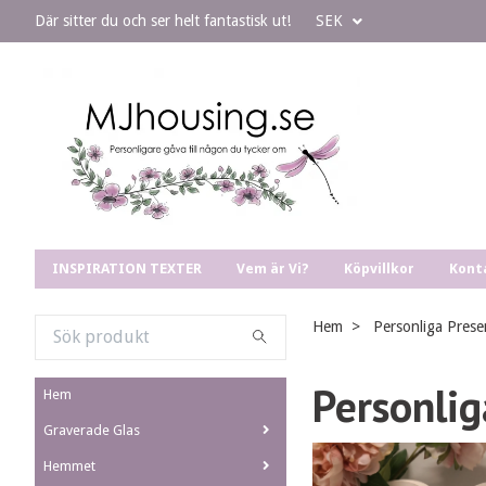
Där sitter du och ser helt fantastisk ut!
SEK
INSPIRATION TEXTER
Vem är Vi?
Köpvillkor
Kont
Hem
Personliga Prese
Personlig
Hem
Graverade Glas
Hemmet