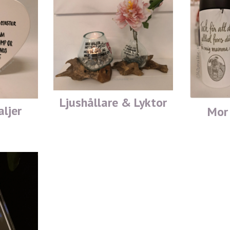
Ljushållare & Lyktor
ljer
Mor