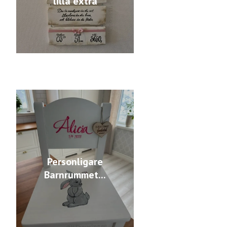
lilla extra
Personligare
Barnrummet...