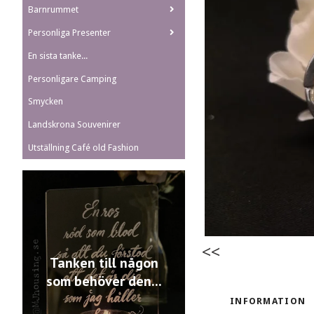
Barnrummet
Personliga Presenter
En sista tanke...
Personligare Camping
Smycken
Landskrona Souvenirer
Utställning Café old Fashion
<<
Tanken till någon
som behöver den...
INFORMATION