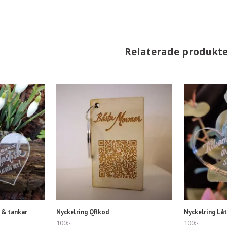
 & tankar
Nyckelring QRkod
Nyckelring Lå
100:-
100:-