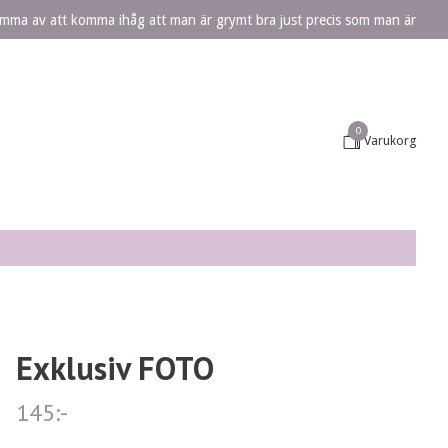
lömma av att komma ihåg att man är grymt bra just precis som man är
0
Varukorg
Exklusiv FOTO
145:-