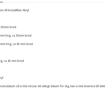
oto
till kristallklar Akryl
a 35mm bred
50mm hög, ca 35mm bred
5 mm hög, ca 45 mm bred
ög, ca 45 mm bred
ryl
ansdatum så vi inte missar ett viktigt datum för dig, kan vi inte leverera till d