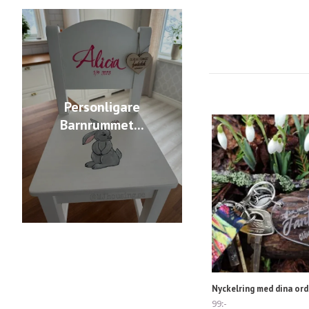
Personligare
Barnrummet...
Nyckelring med dina ord
99:-