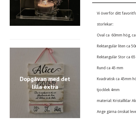
Vi överför ditt favoritf
storlekar:
Oval ca 60mm hög, c
Rektangulär liten ca 
Rektangulär Stor ca 6
Rund ca 45 mm
Dopgåvan med det
Kvadratisk ca 45mm h
lilla extra
tjocklek 4mm
material: Kristallklar Ak
Ange gärna önskat lever