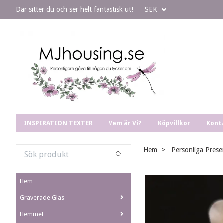
Där sitter du och ser helt fantastisk ut!
SEK
INSPIRATION TEXTER
Vem är Vi?
Köpvillkor
Kont
Hem
Personliga Prese
Hem
Graverade Glas
Hemmet