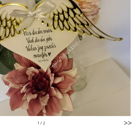
>>
1
/
2