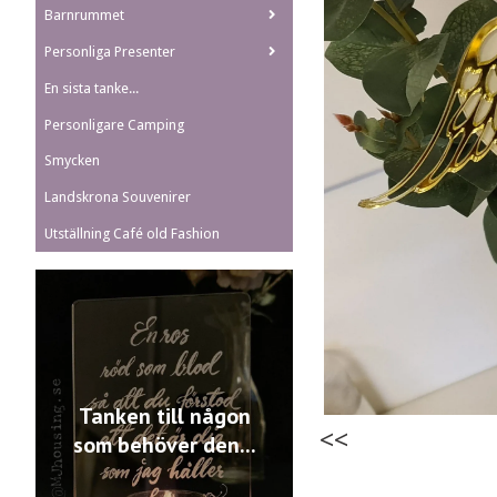
Barnrummet
Personliga Presenter
En sista tanke...
Personligare Camping
Smycken
Landskrona Souvenirer
Utställning Café old Fashion
Tanken till någon
<<
som behöver den...