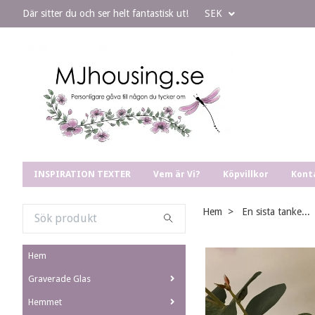
Där sitter du och ser helt fantastisk ut!
SEK
INSPIRATION TEXTER
Vem är Vi?
Köpvillkor
Kont
Hem
En sista tanke...
Hem
Graverade Glas
Hemmet