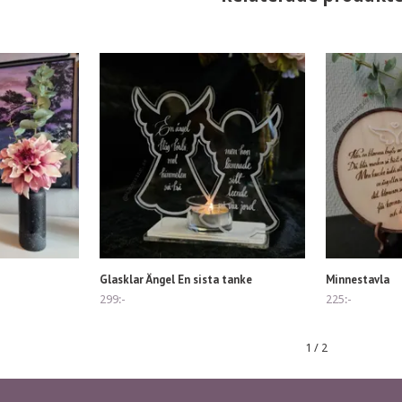
Glasklar Ängel En sista tanke
Minnestavla
299:-
225:-
1
/
2