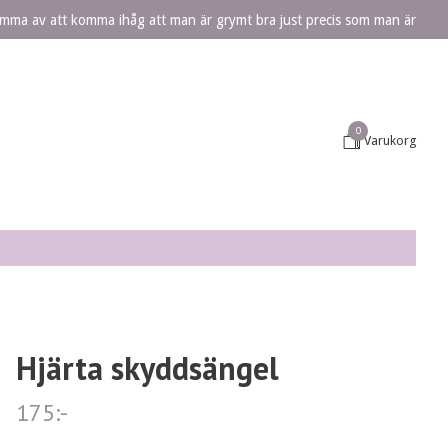
lömma av att komma ihåg att man är grymt bra just precis som man är
0
Varukorg
Hjärta skyddsängel
175:-