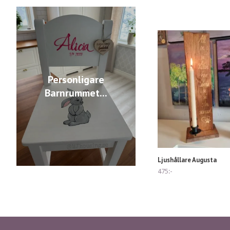
Personligare
Barnrummet...
Ljushållare Augusta
475:-