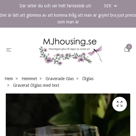
Där sitter du och ser helt fantastisk ut!
SEK
Det är lätt att glömma av att komma ihåg att man är grymt bra just precis
som man är
0
Hem
Hemmet
Graverade Glas
Ölglas
Graverat Ölglas med text