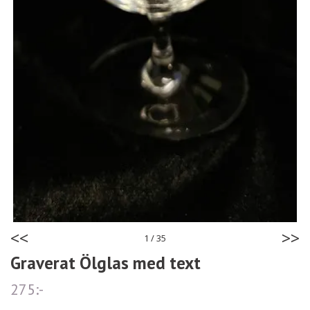
<<
>>
1
/
35
Graverat Ölglas med text
275:-