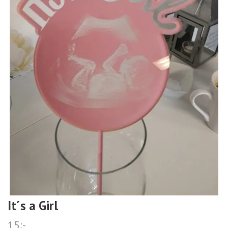
It´s a Girl
15:-