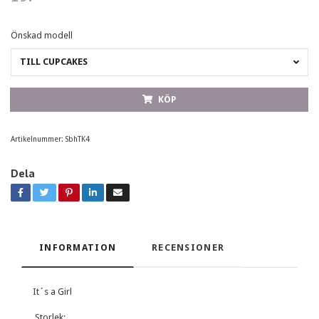
Önskad modell
TILL CUPCAKES
KÖP
Artikelnummer:
SbhTK4
Dela
INFORMATION
RECENSIONER
It´s a Girl
Storlek: