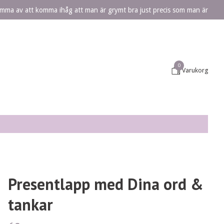
lömma av att komma ihåg att man är grymt bra just precis som man är
0
Varukorg
Presentlapp med Dina ord &
tankar