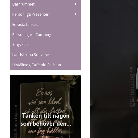
Barnrummet
Personliga Presenter
En sista tanke...
Personligare Camping
Smycken
Landskrona Souvenirer
Utställning Café old Fashion
Tanken till någon
som behöver den...