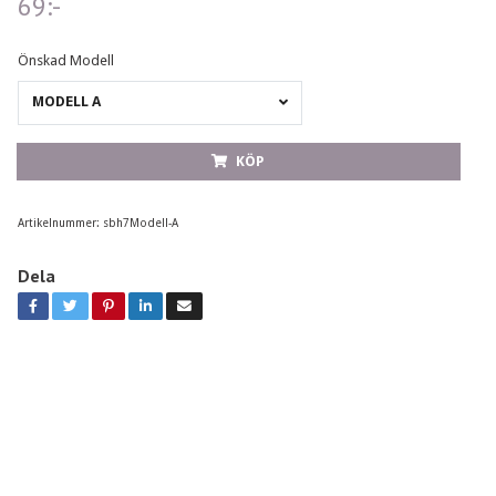
69:-
Önskad Modell
MODELL A
KÖP
Artikelnummer:
sbh7Modell-A
Dela