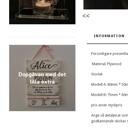
<<
INFORMATION
Personligare presentl
Material: Plywood
Dopgåvan med det
Storlek
lilla extra
Modell A: 80mm * 50
Modell B: 75mm * 60
pris avser styckpris
Ange så detaljerat som 
godkännande skickas 