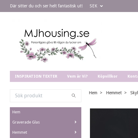
Där sitter du och ser helt fantastisk ut!
SEK
INSPIRATION TEXTER
Vem är Vi?
Köpvillkor
Kont
Hem
Hemmet
Sky
Hem
Graverade Glas
Hemmet