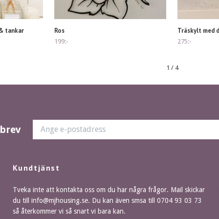
 & tankar
Ros
Träskylt med d
199:-
275:-
1
/
4
sbrev
Kundtjänst
Tveka inte att kontakta oss om du har några frågor. Mail skickar
du till
info@mjhousing.se
. Du kan även smsa till 0704 93 03 73
så återkommer vi så snart vi bara kan.