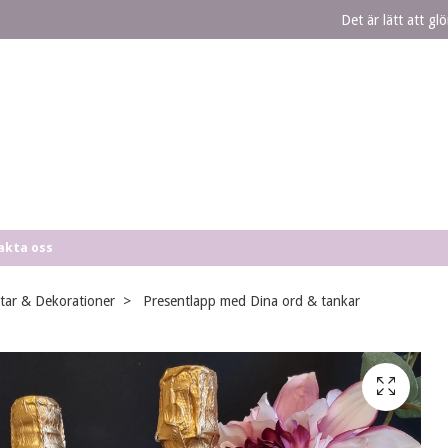
Det är lätt att g
akta oss
ltar & Dekorationer
Presentlapp med Dina ord & tankar