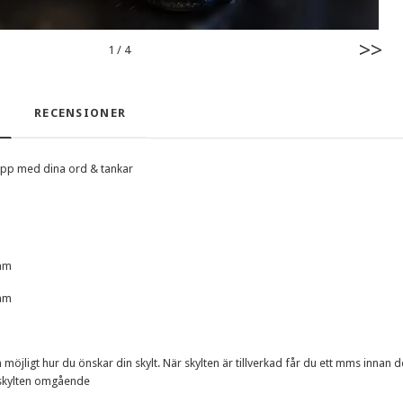
>>
1
/
4
RECENSIONER
app med dina ord & tankar
mm
mm
möjligt hur du önskar din skylt. När skylten är tillverkad får du ett mms innan den
skylten omgående