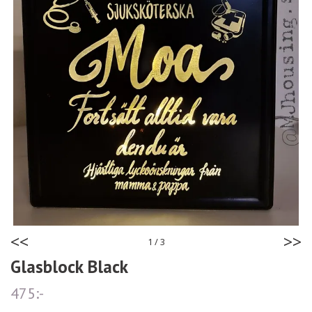
<<
>>
1
/
3
Glasblock Black
475:-