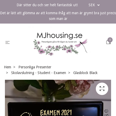
Där sitter du och ser helt fantastisk ut!
SEK
Det är lätt att glömma av att komma ihåg att man är grymt bra just precis
som man är
0
Hem
Personliga Presenter
Skolavslutning - Student - Examen
Glasblock Black