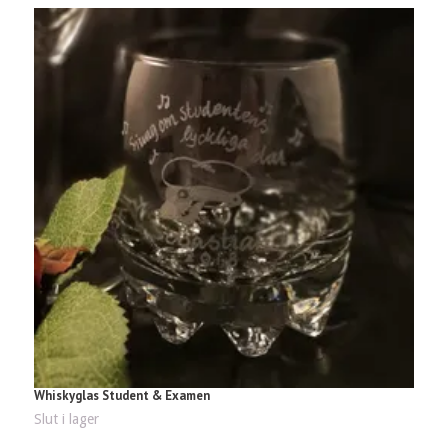
Whiskyglas Student & Examen
S
99
Slut i lager