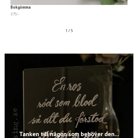
Bokgömma
T
375:-
1
1
/
5
Tanken till någon som behöver den...