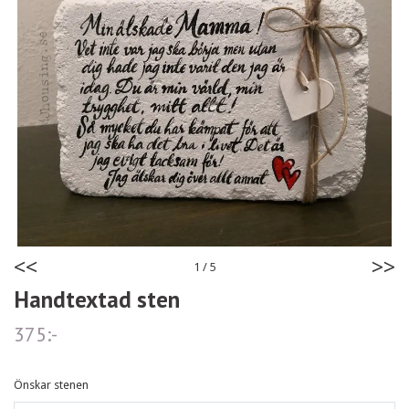
<<
>>
1
/
5
Handtextad sten
375:-
Önskar stenen