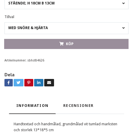
STÅENDE; H 18CM B 13CM
Tillval
MED SNÖRE & HJÄRTA
KÖP
Artikelnummer:
sbhst84626
Dela
INFORMATION
RECENSIONER
Handtextad och handmålad, grundmålad vit tumlad marksten
och storlek 13*18*5 cm