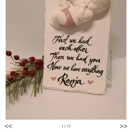
<<
>>
1
/
17