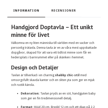
INFORMATION
RECENSIONER
Handgjord Doptavla – Ett unikt
minne för livet
Välkomna en ny liten människa till världen med en vacker och
personlig trätavla. Denna tavla är en av våra mest uppskattade
dopgåvor, skapad för att vara ett tidlöst minne som får en
hedersplats i barnrummet eller på skänken i hemmet.
Design och Detaljer
Tavlan är tillverkad i en charmig
shabby chic-stil
med
omsorgsfullt skavda kanter och en sliten yta som ger en mjuk
och rustik känsla.
Dekoration:
Tavlan pryds av en söt, handgjuten baby
som ger en fin tredimensionell detalj.
Format:
Höjd 20 cm, Bredd 12 cm och ett djup på 2,2