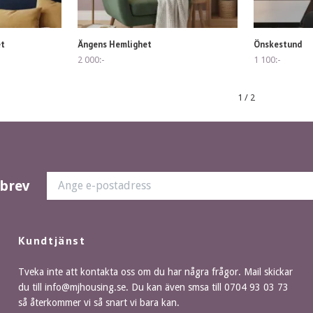
et
Ängens Hemlighet
Önskestund
2 000:-
1 100:-
1
/
2
sbrev
Kundtjänst
Tveka inte att kontakta oss om du har några frågor. Mail skickar
du till
info@mjhousing.se
. Du kan även smsa till 0704 93 03 73
så återkommer vi så snart vi bara kan.