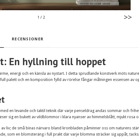
>>
1
/
2
RECENSIONER
t: En hyllning till hoppet
 värme, energi och en känsla av nystart. I detta sprudlande konstverk möts natur
full palett och en komposition fylld av rörelse fångar målningen essensen av opt
et
med en levande och taktil teknik där varje penseldrag andas sommar och frihe
eser sig en bukett av vildblommor i klara nyanser av himmelsblått, mjukt rosa oc
 av liv; de små binas närvaro bland kronbladen påminner oss om naturens ständ
de, som en blomsteräng i full prakt där varje blomma sträcker sig uppåt, tac