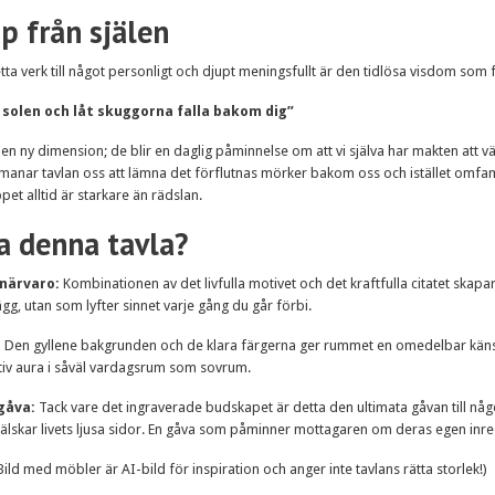
p från själen
ta verk till något personligt och djupt meningsfullt är den tidlösa visdom som 
solen och låt skuggorna falla bakom dig”
en ny dimension; de blir en daglig påminnelse om att vi själva har makten att 
ppmanar tavlan oss att lämna det förflutnas mörker bakom oss och istället omfam
et alltid är starkare än rädslan.
ja denna tavla?
närvaro:
Kombinationen av det livfulla motivet och det kraftfulla citatet skap
gg, utan som lyfter sinnet varje gång du går förbi.
:
Den gyllene bakgrunden och de klara färgerna ger rummet en omedelbar känsla
tiv aura i såväl vardagsrum som sovrum.
gåva:
Tack vare det ingraverade budskapet är detta den ultimata gåvan till någ
 älskar livets ljusa sidor. En gåva som påminner mottagaren om deras egen inre 
ld med möbler är AI-bild för inspiration och anger inte tavlans rätta storlek!)