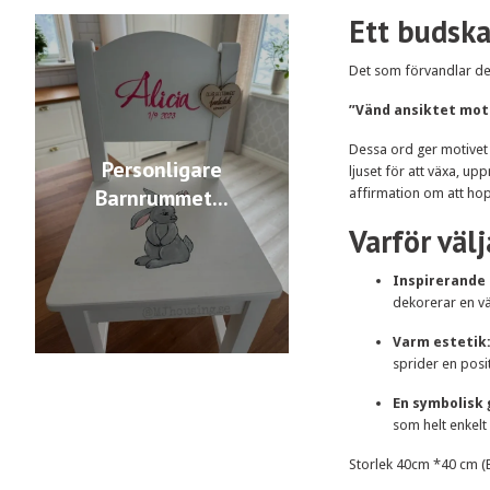
Ett budska
Det som förvandlar det
”Vänd ansiktet mot 
Dessa ord ger motivet 
Personligare
ljuset för att växa, u
Barnrummet...
affirmation om att hopp
Varför väl
Inspirerande 
dekorerar en vä
Varm estetik
sprider en posi
En symbolisk 
som helt enkelt
Storlek 40cm *40 cm (Bi