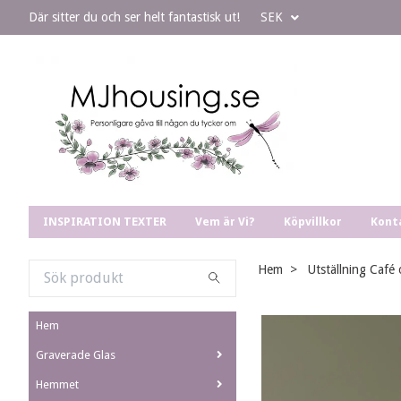
Där sitter du och ser helt fantastisk ut!
SEK
INSPIRATION TEXTER
Vem är Vi?
Köpvillkor
Kont
Hem
Utställning Café
Hem
Graverade Glas
Hemmet