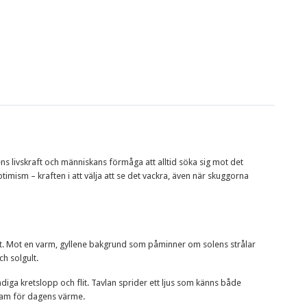
ens livskraft och människans förmåga att alltid söka sig mot det
imism – kraften i att välja att se det vackra, även när skuggorna
t. Mot en varm, gyllene bakgrund som påminner om solens strålar
h solgult.
iga kretslopp och flit. Tavlan sprider ett ljus som känns både
ksam för dagens värme.