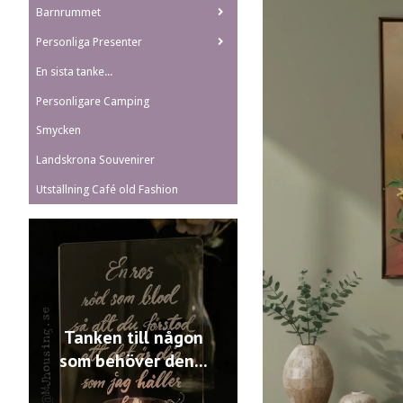
Barnrummet
Personliga Presenter
En sista tanke...
Personligare Camping
Smycken
Landskrona Souvenirer
Utställning Café old Fashion
Tanken till någon
som behöver den...