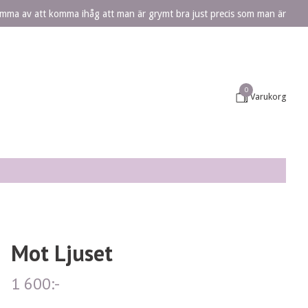
lömma av att komma ihåg att man är grymt bra just precis som man är
0
Varukorg
Mot Ljuset
1 600:-