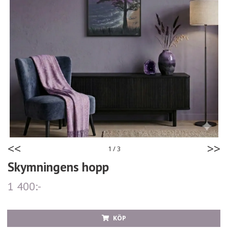
<<
>>
1
/
3
Skymningens hopp
1 400:-
KÖP