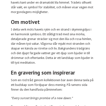
havets kant under en dramatiskt lila himmel. Trädets silhuett
står vakt, en symbol för stabilitet, och månen visar vägen mot
morgondagens möjligheter.
Om motivet
I detta verk möts havets rytm och en strand i skymningsljus i
en harmonisk symbios. Ett ståtligt träd med sina mörka,
detaljerade grenar sträcker sig mot den lila och rosa himlen,
där månen tyst vakar. Vågorna slår mjukt mot stranden och
skapar en känsla av rörelse och liv. Bakgrundens trädgräns
och det djupt färgade vattnet ger ett djup som bjuder in till
drömmar och eftertanke. Detta är ett landskap som bjuder in
till tyst meditation.
En gravering som inspirerar
Som en röd tråd genom kollektionen bär även denna tavla på
ett budskap som fördjupar dess mening. På ramens sida
finner du den handfasta påminnelsen:
”Every sunset brings promise of a new dawn.”