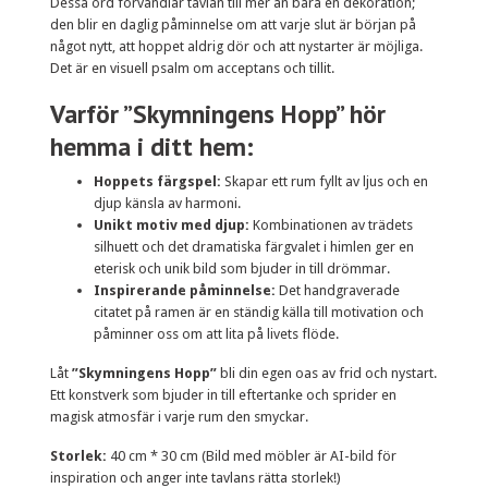
Dessa ord förvandlar tavlan till mer än bara en dekoration;
den blir en daglig påminnelse om att varje slut är början på
något nytt, att hoppet aldrig dör och att nystarter är möjliga.
Det är en visuell psalm om acceptans och tillit.
Varför ”Skymningens Hopp” hör
hemma i ditt hem:
Hoppets färgspel:
Skapar ett rum fyllt av ljus och en
djup känsla av harmoni.
Unikt motiv med djup:
Kombinationen av trädets
silhuett och det dramatiska färgvalet i himlen ger en
eterisk och unik bild som bjuder in till drömmar.
Inspirerande påminnelse:
Det handgraverade
citatet på ramen är en ständig källa till motivation och
påminner oss om att lita på livets flöde.
Låt
”Skymningens Hopp”
bli din egen oas av frid och nystart.
Ett konstverk som bjuder in till eftertanke och sprider en
magisk atmosfär i varje rum den smyckar.
Storlek:
40 cm * 30 cm (Bild med möbler är AI-bild för
inspiration och anger inte tavlans rätta storlek!)